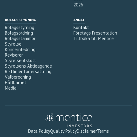
2026
BOLAGSSTYRNING
ANNAT
Bolagsstyrning
Kontakt
Bolagsordning
Företags Presentation
Bolagsstämmor
Tillbaka till Mentice
Styrelse
Koncernledning
Revisorer
Styrelseutskott
Styrelsens Aktieägande
Riktlinjer för ersättning
Valberedning
Hållbarhet
Media
Data Policy
Quality Policy
Disclaimer
Terms