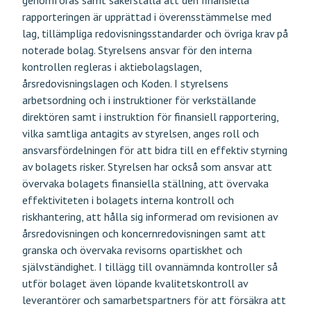
genomföras samt säkerställa att den finansiella
rapporteringen är upprättad i överensstämmelse med
lag, tillämpliga redovisningsstandarder och övriga krav på
noterade bolag. Styrelsens ansvar för den interna
kontrollen regleras i aktiebolagslagen,
årsredovisningslagen och Koden. I styrelsens
arbetsordning och i instruktioner för verkställande
direktören samt i instruktion för finansiell rapportering,
vilka samtliga antagits av styrelsen, anges roll och
ansvarsfördelningen för att bidra till en effektiv styrning
av bolagets risker. Styrelsen har också som ansvar att
övervaka bolagets finansiella ställning, att övervaka
effektiviteten i bolagets interna kontroll och
riskhantering, att hålla sig informerad om revisionen av
årsredovisningen och koncernredovisningen samt att
granska och övervaka revisorns opartiskhet och
självständighet. I tillägg till ovannämnda kontroller så
utför bolaget även löpande kvalitetskontroll av
leverantörer och samarbetspartners för att försäkra att