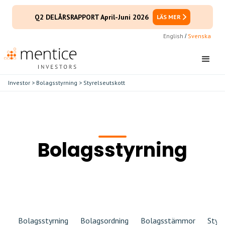
Q2 DELÅRSRAPPORT April-Juni 2026
LÄS MER
English
Svenska
/
Investor
>
Bolagsstyrning
> Styrelseutskott
Bolagsstyrning
Bolagsstyrning
Bolagsordning
Bolagsstämmor
Styre