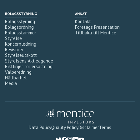
BOLAGSSTYRNING
ANNAT
Bolagsstyrning
Kontakt
Bolagsordning
Företags Presentation
Bolagsstämmor
Tillbaka till Mentice
Styrelse
Koncernledning
Revisorer
Styrelseutskott
Styrelsens Aktieägande
Riktlinjer för ersättning
Valberedning
Hållbarhet
Media
Data Policy
Quality Policy
Disclaimer
Terms